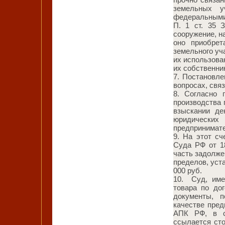
земельных у
федеральными
П. 1 ст. 35 
сооружение, н
оно приобрет
земельного уч
их использован
их собственни
7. Постановл
вопросах, свя
8. Согласно
производства
взыскании де
юридических
предпринимате
9. На этот с
Суда РФ от 1
часть задолже
пределов, уста
000 руб.
10. Суд, име
товара по дог
документы, 
качестве пред
АПК РФ, в со
ссылается сто