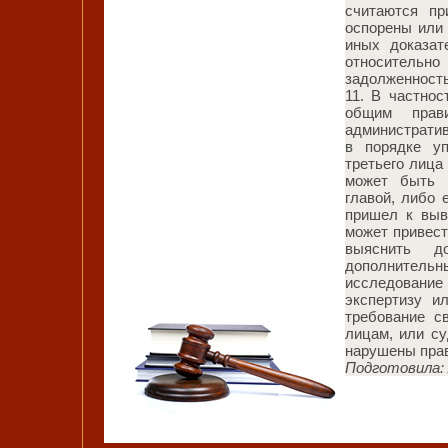
считаются пр
оспорены или 
иных доказат
относительн
задолженность
11. В частно
общим прав
административ
в порядке уп
третьего лица
может быть 
главой, либо 
пришел к выв
может привест
выяснить до
дополнитель
исследование
экспертизу и
требование с
лицам, или с
нарушены права
Подготовила: