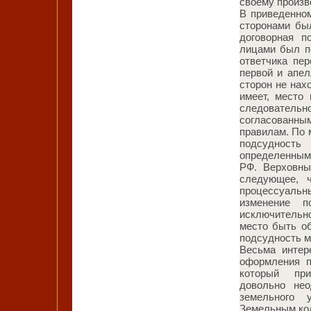
своему произв
В приведенно
сторонами бы
договорная п
лицами был п
ответчика пе
первой и апел
сторон не нах
имеет, место 
следовательно
согласованн
правилам. По 
подсудность
определенным
РФ. Верховны
следующее, ч
процессуальн
изменение п
исключительно
место быть о
подсудность м
Весьма интер
оформления п
который при
довольно не
земельного 
Земельным ко