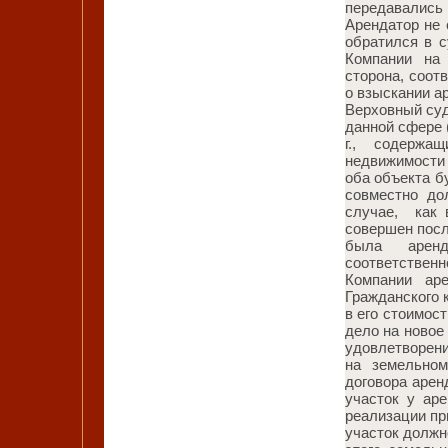
передавались
Арендатор не 
обратился в с
Компании на
сторона, соот
о взыскании а
Верховный суд
данной сфере (
г., содержа
недвижимости 
оба объекта б
совместно до
случае, как 
совершен посл
была аренд
соответствен
Компании ар
Гражданского 
в его стоимос
дело на новое
удовлетворени
на земельном
договора арен
участок у ар
реализации пр
участок должн