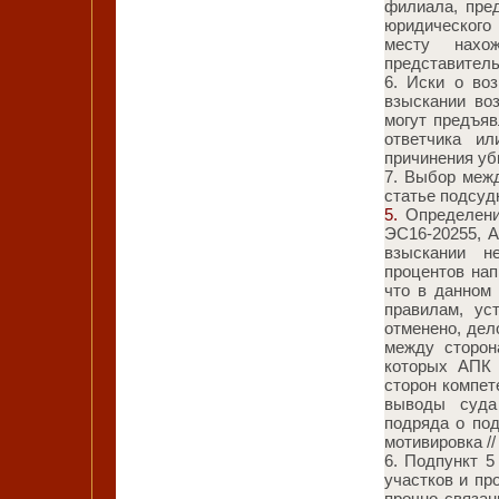
филиала, пре
юридического
месту нахо
представитель
6. Иски о во
взыскании во
могут предъя
ответчика и
причинения уб
7. Выбор меж
статье подсуд
5.
Определение
ЭС16-20255, А
взыскании н
процентов нап
что в данном
правилам, ус
отменено, дел
между сторон
которых АПК 
сторон компет
выводы суда 
подряда о по
мотивировка /
6. Подпункт 5
участков и пр
прочно связа