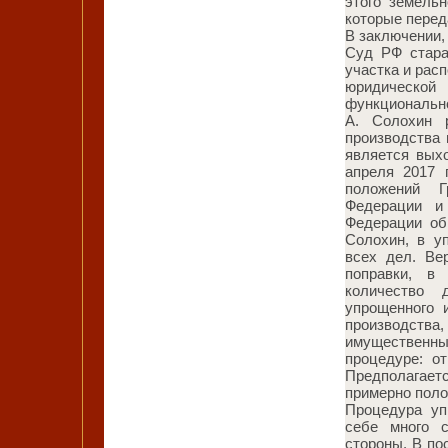
этого земель
которые перед
В заключении, 
Суд РФ стара
участка и расп
юридическо
функционально
А. Солохин 
производства
является вых
апреля 2017 
положений Г
Федерации и 
Федерации об
Солохин, в у
всех дел. Ве
поправки, в
количество 
упрощенного 
производства
имущественны
процедуре: о
Предполагае
примерно поло
Процедура уп
себе много с
стороны. В по