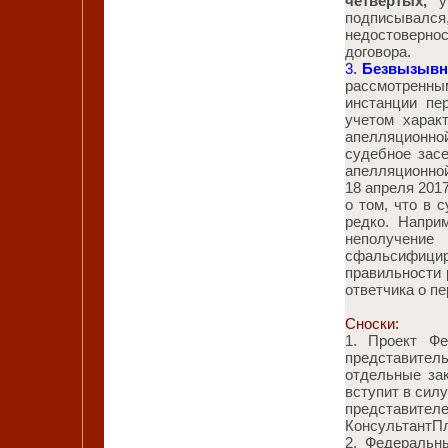
четвертых
,
ук
подписывалс
недостоверно
договора.
3.
Безвызывн
рассмотренн
инстанции пе
учетом харак
апелляционной
судебное засе
апелляционной
18 апреля 2017
о том, что в 
редко. Наприм
неполучение
сфальсифици
правильности
ответчика о п
Сноски:
1. Проект Ф
представите
отдельные зак
вступит в силу
представителей
КонсультантП
2. Федеральн