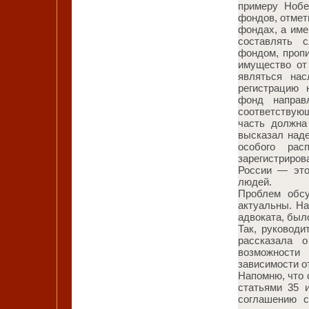
примеру Нобе
фондов, отмет
фондах, а име
составлять 
фондом, проп
имущество от
являться на
регистрацию 
фонд направ
соответствую
часть должна
высказал над
особого рас
зарегистриров
России — это
людей.
Проблем обс
актуальны. Н
адвоката, был
Так, руковод
рассказала 
возможности
зависимости о
Напомню, что 
статьями 35 
соглашению с