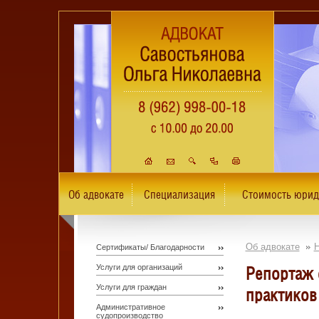
Об адвокате
Специализация
Стоимость юрид
Об адвокате
Н
Сертификаты/ Благодарности
Услуги для организаций
Репортаж 
Услуги для граждан
практиков
Административное
судопроизводство