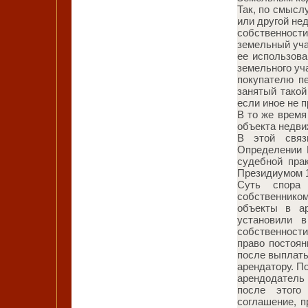
Так, по смысл
или другой не
собственнос
земельный уча
ее использова
земельного уч
покупателю п
занятый тако
если иное не 
В то же время
объекта недвиж
В этой свя
Определении 
судебной пра
Президиумом 19
Суть спора
собственнико
объекты в а
установили 
собственност
право постоян
после выплаты
арендатору. По
арендодатель 
после этого
соглашение, п