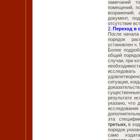
замечаний т
помещений, п
возражений; 
документ, по
отсутствие вс
2.
Переход в о
После начала
порядок рас
установлен ч. 
Более подроб
общий порядок
случаи, при ко
необходимос
исследоват
удовлетворен
ситуация, ког
доказательст
существенны
результате ис
указано, что
исследовани
дополнительны
эта специфи
третьих
,
в ход
порядок указан
само ходат