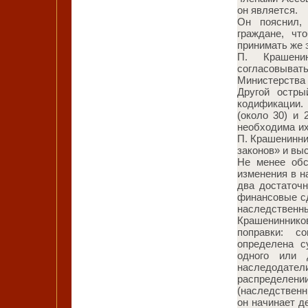
он является.
Он пояснил,
граждане, чт
принимать же 
П. Крашени
согласовыват
Министерства
Другой остры
кодификации.
(около 30) и 
необходима их
П. Крашенинни
законов» и вы
Не менее обс
изменения в н
два достаточ
финансовые с
наследственн
Крашенинников
поправки: с
определена с
одного или д
наследодат
распределени
(наследственн
он начинает д