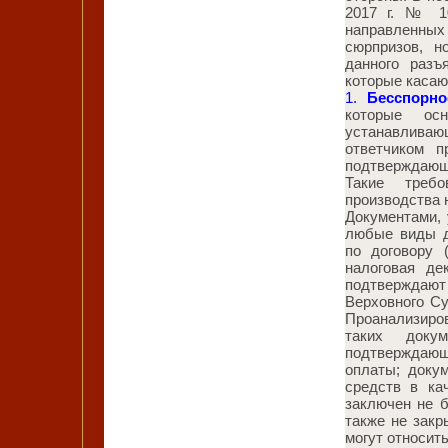
2017 г. № 10
направленны
сюрпризов, н
данного разъ
которые касаю
1.
Бесспорно
которые ос
устанавлива
ответчиком п
подтверждающих
Такие требо
производства 
Документами,
любые виды д
по договору 
налоговая д
подтверждают
Верховного С
Проанализиров
таких доку
подтверждаю
оплаты; доку
средств в ка
заключен не 
также не закр
могут относит