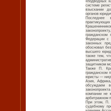
«подводных к
системе регис
взыскании до
органов юридич
Последнее 
практикующих
Крашенинни
законопроект
гражданском 
Федерации с 
законных пре
обосновал бе
высшего юриди
также тем, чт
администрат
защитником мо
Также П. Кр
гражданском 
юристы — нигде
Азия, Африк
обсуждаем 
законопроекта
компании не 
арбитражном п
При этом, П.
судебному пр
членами Ассо