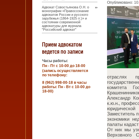
Опубликовано: 10
Адвокат Совостьянова О.Н. о
монографии «Правосознание
адвокатов России и русского
зарубежья (1864-1925 гг.)» и
состоянии современной
адвокатуры для журнала
"Российский адвокат"
Прием адвокатом
ведется по записи
Часы работы:
Пн - Пт с 10-00 до 18-00
(запись осуществляется
по телефону:
отраслях пр
государстве
8 (962) 998-00-18 в часы
работы: Пн - Вт с 10-00 до
комитета Г
18-00)
Крашениннико
Александр К
к.ю.н., профе
юридической
Заместитель п
экономики не
палаты кадаст
От них мы уз
Верховного 