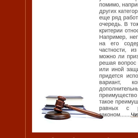
помимо, напри
других категор
еще ряд работ
очередь. В то
критерии отно
Например, неп
на его содер
частности, и
можно ли приз
решая вопрос 
или иной защ
придется исп
вариант, к
дополнител
преимущество
такое преимущ
равных с р
законом.......
Чи