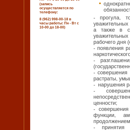
однократн
(запись
осуществляется по
обязаннос
телефону:
- прогула, т
8 (962) 998-00-18 в
уважительных 
часы работы: Пн - Вт с
10-00 до 18-00)
а также в с
уважительных 
рабочего дня (
- появления р
наркотического
- разглашен
(государственн
- совершения 
растраты, умы
- нарушения р
- совершен
непосредстве
ценности;
- совершения
функции, ам
продолжением
- принятия 