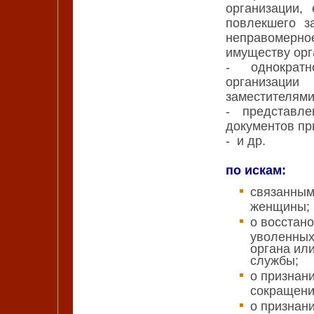
организации,
повлекшего з
неправомерн
имуществу орг
- однократн
организаци
заместителями
- представл
документов пр
- и др.
по искам:
связанным
женщины;
о восстан
уволенных
органа ил
службы;
о признан
сокращени
о признан