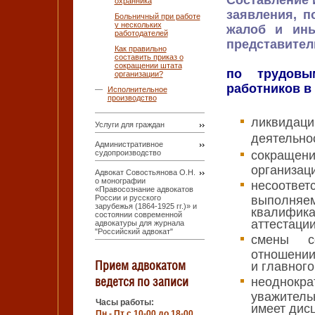
Составление 
охранника
заявления, п
Больничный при работе
у нескольких
жалоб и ины
работодателей
представител
Как правильно
составить приказ о
сокращении штата
по трудовы
организации?
работников в 
Исполнительное
производство
ликвида
Услуги для граждан
деятельно
Административное
судопроизводство
сокращен
организац
Адвокат Совостьянова О.Н.
о монографии
несоответ
«Правосознание адвокатов
России и русского
выполняе
зарубежья (1864-1925 гг.)» и
квалифи
состоянии современной
аттестации
адвокатуры для журнала
"Российский адвокат"
смены со
отношении
Прием адвокатом
и главного
ведется по записи
неоднок
уважитель
Часы работы:
имеет дис
Пн - Пт с 10-00 до 18-00