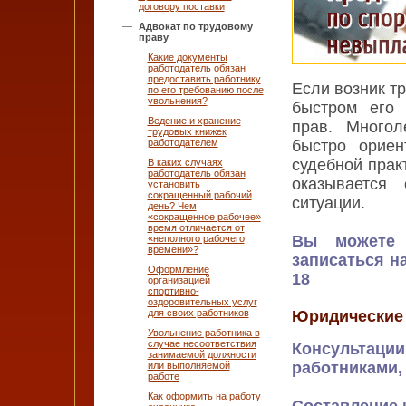
договору поставки
Адвокат по трудовому
праву
Какие документы
работодатель обязан
предоставить работнику
Если возник т
по его требованию после
увольнения?
быстром его 
Ведение и хранение
прав. Многоле
трудовых книжек
работодателем
быстро ориен
судебной прак
В каких случаях
работодатель обязан
оказывается
установить
сокращенный рабочий
ситуации.
день? Чем
«сокращенное рабочее»
время отличается от
Вы можете 
«неполного рабочего
времени»?
записаться на
Оформление
18
организацией
спортивно-
оздоровительных услуг
для своих работников
Юридические 
Увольнение работника в
случае несоответствия
Консультаци
занимаемой должности
работниками,
или выполняемой
работе
Как оформить на работу