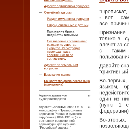
Адвокат в уголовном процессе
"Прописка",
Семейный адвокат
-
вот са
Раздел имущества супругов
все причин
Споры, связанные с детьми
Признание брака
Признание
недействительным
только в с
Составление соглашений о
влечет за с
разделе имущества
супругов. Регистрация
с таким 
перехода права
собственности по
пользовани
соглашению.
Давайте сна
Адвокат по земельным
вопросам
"фиктивный 
Взыскание долгов
Во-первых,
Банкротство физического лица
(гражданина)
языком, б
недействит
Административное
один из ни
судопроизводство
(пункт 1 
Адвокат Совостьянова О.Н. о
федерации)
монографии «Правосознание
адвокатов России и русского
зарубежья (1864-1925 гг.)» и
Во-вторы
состоянии современной
адвокатуры для журнала
позволяющ
"Российский адвокат"