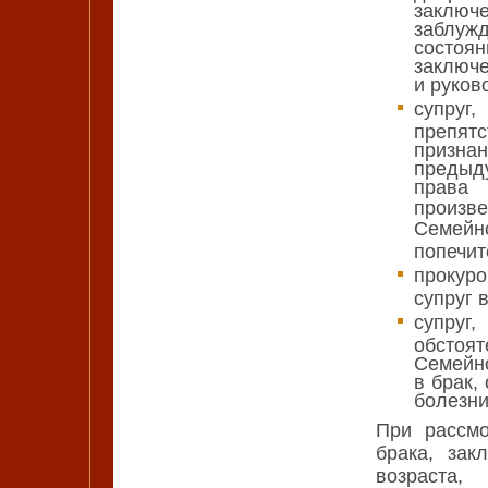
заключ
заблуж
состоя
заключе
и руков
супруг
препятс
призн
предыд
права 
произв
Семейн
попечит
прокуро
супруг 
супруг
обстоя
Семейно
в брак,
болезни
При рассмо
брака, зак
возраста