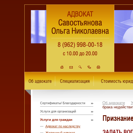
Об адвокате
Специализация
Стоимость юрид
Об адвокате
У
Сертификаты/ Благодарности
брака недейств
Услуги для организаций
Признание
Услуги для граждан
Адвокат по наследству
ЗАДАТЬ ВО
Жилищный адвокат