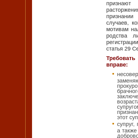
признают 
расторжени
признании
случаев, к
мотивам на
родства л
регистрации
статья 29 С
Требоват
вправе:
несовер
заменя
прокуро
брачно
заключе
возрас
супруг
призна
этот суп
супруг,
а также
доброво