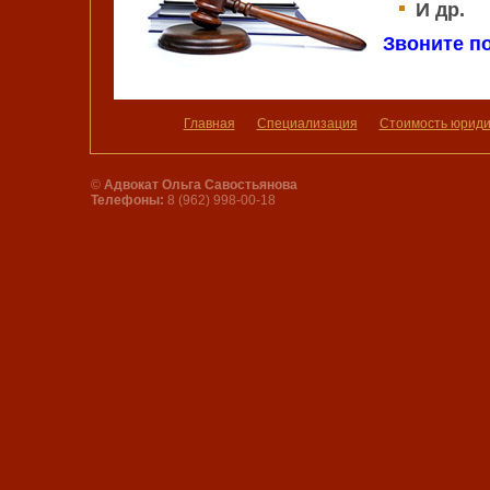
И др.
Звоните по
Главная
Специализация
Стоимость юридич
©
Адвокат Ольга Савостьянова
Телефоны:
8 (962) 998-00-18