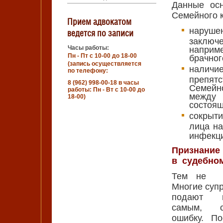
Данные осн
Семейного к
Прием адвокатом
наруш
ведется по записи
заключе
Часы работы:
наприм
Пн - Пт с 10-00 до 18-00
брачног
(запись осуществляется
наличи
по телефону:
препя
8 (962) 998-00-18 в часы
Семейн
работы: Пн - Вт с 10-00 до
между 
18-00)
состоящ
сокрыти
лица на
инфекци
Признание
в судебно
Тем не ме
Многие суп
подают в
самым, со
ошибку. П