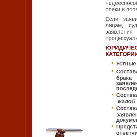
недееспосо
опеки и поп
Если заяв
лицам, су
заявления
процессуаль
ЮРИДИЧЕ
КАТЕГОРИИ
Устные
Состав
брака
заяв
послед
Соста
жалоб 
Состав
заявле
докуме
Предс
ответч