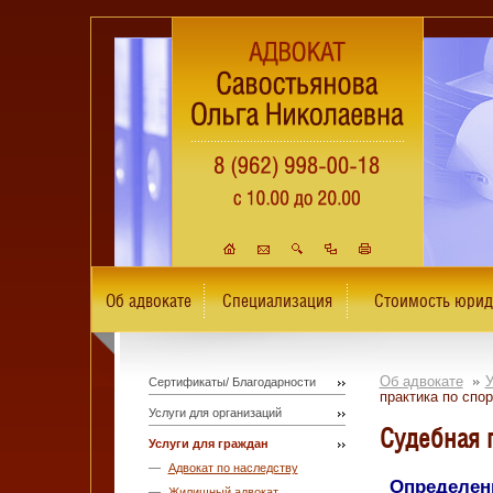
Об адвокате
Специализация
Стоимость юрид
Об адвокате
У
Сертификаты/ Благодарности
практика по спо
Услуги для организаций
Судебная 
Услуги для граждан
Адвокат по наследству
Определен
Жилищный адвокат