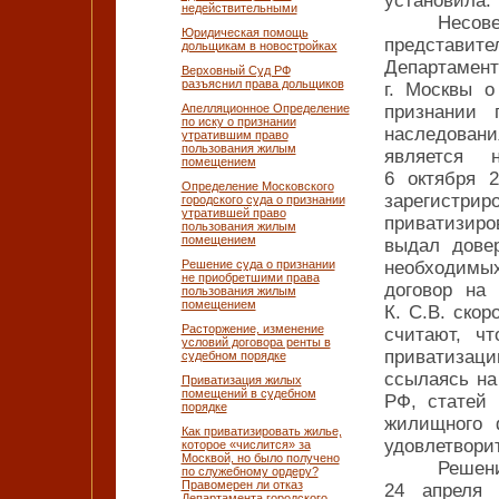
установила:
недействительными
Несове
Юридическая помощь
представи
дольщикам в новостройках
Департаме
Верховный Суд РФ
разъяснил права дольщиков
г. Москвы о
Апелляционное Определение
признании 
по иску о признании
наследовани
утратившим право
пользования жилым
является 
помещением
6 октября 
Определение Московского
зарегистр
городского суда о признании
утратившей право
приватизиро
пользования жилым
помещением
выдал дове
Решение суда о признании
необходимых
не приобретшими права
договор на
пользования жилым
помещением
К. С.В. ско
Расторжение, изменение
считают, ч
условий договора ренты в
приватизац
судебном порядке
ссылаясь на
Приватизация жилых
помещений в судебном
РФ, статей 
порядке
жилищного 
Как приватизировать жилье,
удовлетвори
которое «числится» за
Москвой, но было получено
Решени
по служебному ордеру?
Правомерен ли отказ
24 апреля 
Департамента городского