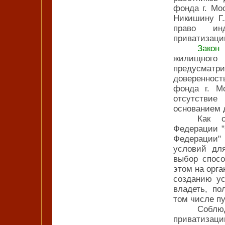
фонда г. Мо
Никишину Г.
право инд
приватизаци
Зако
жилищног
предусмат
доверенност
фонда г. М
отсутствие
основанием 
Как с
Федерации "
Федерации" 
условий дл
выбор спосо
этом на орга
созданию ус
владеть, по
том числе пу
Соблюд
приватизац