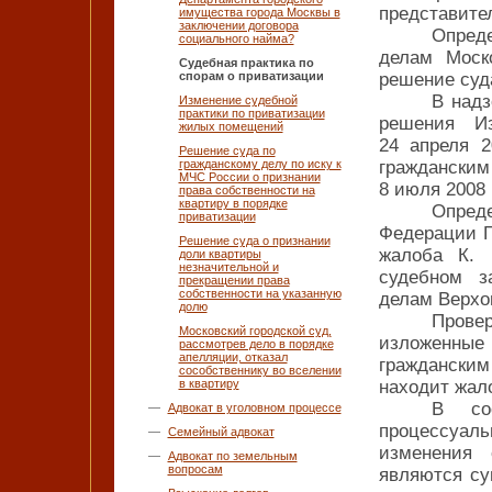
представител
имущества города Москвы в
заключении договора
Опред
социального найма?
делам Моск
Судебная практика по
спорам о приватизации
решение суд
В надз
Изменение судебной
практики по приватизации
решения Из
жилых помещений
24 апреля 2
Решение суда по
гражданскому делу по иску к
гражданск
МЧС России о признании
8 июля 2008 
права собственности на
квартиру в порядке
Опред
приватизации
Федерации Г
Решение суда о признании
жалоба К. 
доли квартиры
незначительной и
судебном з
прекращении права
собственности на указанную
делам Верхо
долю
Пров
Московский городской суд,
изложенные
рассмотрев дело в порядке
апелляции, отказал
гражданским
сособственнику во вселении
в квартиру
находит жал
В со
Адвокат в уголовном процессе
процессуал
Семейный адвокат
изменения 
Адвокат по земельным
вопросам
являются су