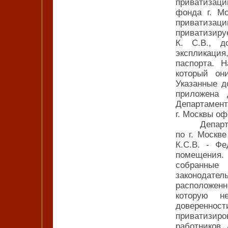
приватизаци
фонда г. М
приватизаци
приватизиру
К. С.В., д
экспликация
паспорта. 
который он
Указанные д
приложена 
Департаме
г. Москвы о
Депар
по г. Москв
К.С.В. - Фе
помещения
собранные
законодате
расположенно
которую н
довереннос
приватизи
работников