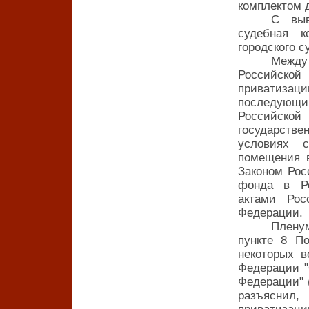
комплектом 
С выв
судебная к
городского с
Между
Российской
приватизаци
последующи
Российской
государств
условиях с
помещения в
Законом Рос
фонда в Ро
актами Рос
Федерации.
Плену
пункте 8 П
некоторых в
Федерации "
Федерации" 
разъяснил,