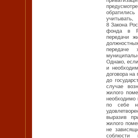
приватиза
предусмот
обратились
учитывать,
8 Закона Ро
фонда в Р
передачи ж
должностны
передаче 
муниципаль
Однако, есл
и необходи
договора на
до государс
случае воз
жилого поме
необходимо 
по себе н
удовлетворе
выразив пр
жилого поме
не зависящ
соблюсти 