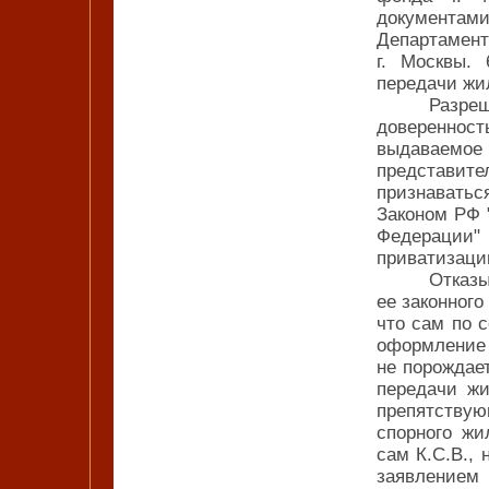
документами
Департаме
г. Москвы.
передачи жил
Разре
доверенно
выдаваем
представит
признавать
Законом РФ 
Федерации" 
приватизаци
Отказы
ее законного
что сам по 
оформление 
не порождае
передачи жи
препятству
спорного жи
сам К.С.В.,
заявлением