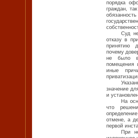
порядка оф
граждан, та
обязанно
государст
собственност
Суд н
отказу в пр
принятию д
почему дове
не было в
помещения 
иные прич
приватизации
Указа
значение дл
и установле
На осн
что решен
определени
отмене, а д
первой инст
При н