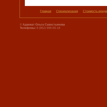
Главная
Специализация
Стоимость юридич
©
Адвокат Ольга Савостьянова
Телефоны:
8 (962) 998-00-18