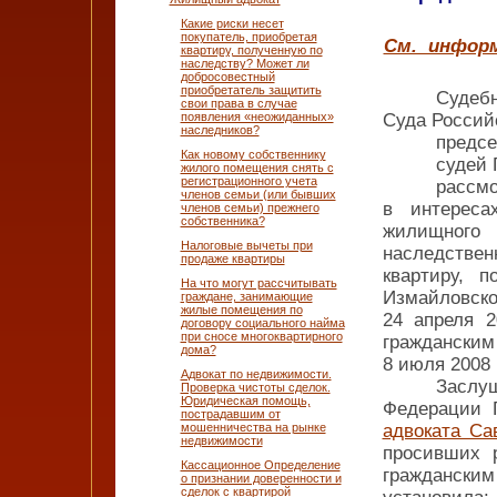
Какие риски несет
покупатель, приобретая
См. информ
квартиру, полученную по
наследству? Может ли
добросовестный
приобретатель защитить
Судеб
свои права в случае
появления «неожиданных»
Суда Россий
наследников?
предсе
Как новому собственнику
судей 
жилого помещения снять с
регистрационного учета
рассмо
членов семьи (или бывших
в интереса
членов семьи) прежнего
собственника?
жилищного
Налоговые вычеты при
наследствен
продаже квартиры
квартиру, 
На что могут рассчитывать
Измайлов
граждане, занимающие
жилые помещения по
24 апреля 2
договору социального найма
при сносе многоквартирного
гражданск
дома?
8 июля 2008 
Адвокат по недвижимости.
Заслу
Проверка чистоты сделок.
Юридическая помощь,
Федерации Г
пострадавшим от
мошенничества на рынке
адвоката Са
недвижимости
просивших 
Кассационное Определение
гражданским
о признании доверенности и
сделок с квартирой