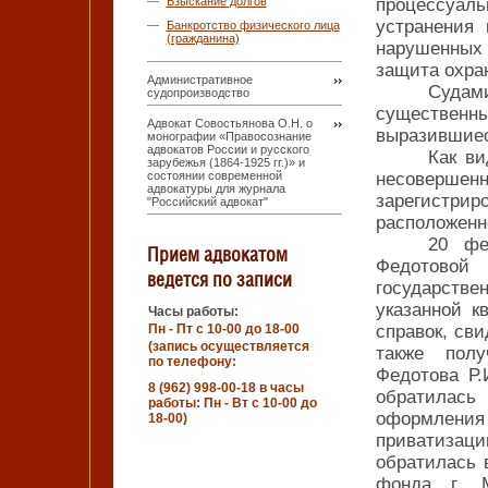
Взыскание долгов
процессуал
устранения
Банкротство физического лица
(гражданина)
нарушенных
защита охра
Административное
Судам
судопроизводство
существен
Адвокат Совостьянова О.Н. о
выразившие
монографии «Правосознание
адвокатов России и русского
Как ви
зарубежья (1864-1925 гг.)» и
состоянии современной
несовершенн
адвокатуры для журнала
зарегистрир
"Российский адвокат"
расположенно
20 фе
Прием адвокатом
Федотовой
ведется по записи
государств
указанной к
Часы работы:
Пн - Пт с 10-00 до 18-00
справок, сви
(запись осуществляется
также пол
по телефону:
Федотова Р.
8 (962) 998-00-18 в часы
обратилас
работы: Пн - Вт с 10-00 до
оформлени
18-00)
приватизаци
обратилась 
фонда г. 