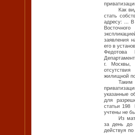
приватизацию
Как ви
стать собст
адресу: ...
Восточног
экспликаци
заявления н
его в устано
Федотова 
Департаме
г. Москвы,
отсутствия
жилищной по
Таким
приватизац
указанные о
для разреш
статьи 198 
учтены не б
Из мат
за день до 
действуя по